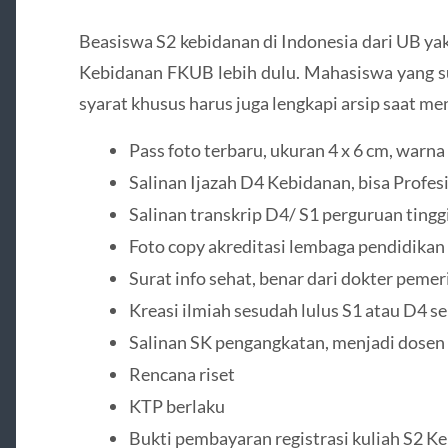
Beasiswa S2 kebidanan di Indonesia dari UB ya
Kebidanan FKUB lebih dulu. Mahasiswa yang 
syarat khusus harus juga lengkapi arsip saat me
Pass foto terbaru, ukuran 4 x 6 cm, warna
Salinan Ijazah D4 Kebidanan, bisa Profesi
Salinan transkrip D4/ S1 perguruan tinggi 
Foto copy akreditasi lembaga pendidikan aw
Surat info sehat, benar dari dokter peme
Kreasi ilmiah sesudah lulus S1 atau D4 se
Salinan SK pengangkatan, menjadi dosen 
Rencana riset
KTP berlaku
Bukti pembayaran registrasi kuliah S2 K